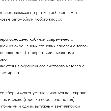
ет сложившимся на рынке требованиям и
гковые автомобили любого класса.
мера оснащена кабиной современного
цией из окрашенных стеновых панелей с тепло-
а оснащается 3-створчатыми въездными
рью.
иваются из окрашенного листового металла с
листирола.
ссе сборки может устанавливаться как справа
 так и слева (горелка обращена назад).
иточными и одним вытяжным вентилятором