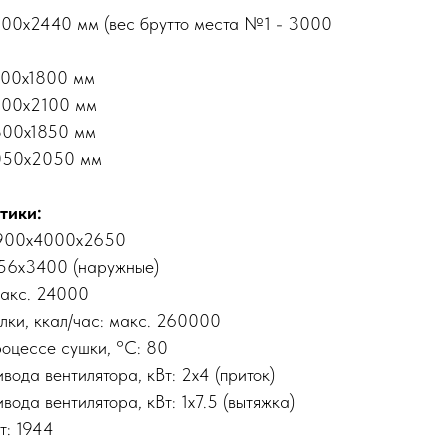
000х2440 мм (вес брутто места №1 - 3000
200х1800 мм
300х2100 мм
300х1850 мм
1050х2050 мм
тики:
6900х4000х2650
556х3400 (наружные)
макс. 24000
лки, ккал/час: макс. 260000
роцессе сушки, °C: 80
вода вентилятора, кВт: 2х4 (приток)
ода вентилятора, кВт: 1х7.5 (вытяжка)
т: 1944