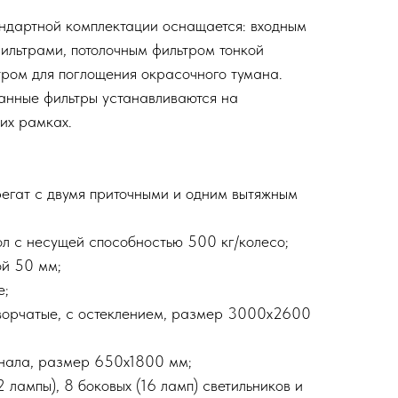
ндартной комплектации оснащается: входным
льтрами, потолочным фильтром тонкой
тром для поглощения окрасочного тумана.
анные фильтры устанавливаются на
их рамках.
регат с двумя приточными и одним вытяжным
ол с несущей способностью 500 кг/колесо;
ой 50 мм;
е;
творчатые, с остеклением, размер 3000х2600
онала, размер 650х1800 мм;
2 лампы), 8 боковых (16 ламп) светильников и