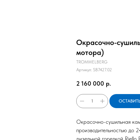
Окрасочно-сушил
мотора)
TROMMELBERG
Артикул:
SB7427.02
2 160 000
р.
ОСТАВИТЬ
Окрасочно-сушильная кам
производительностью до 2
дизельной горелкой Riell