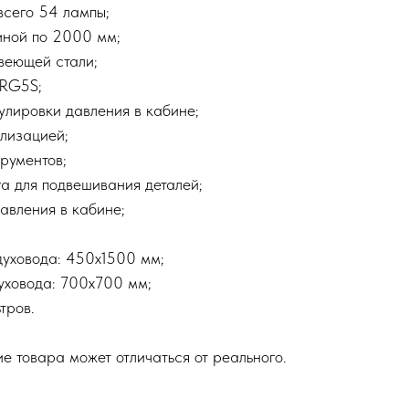
всего 54 лампы;
иной по 2000 мм;
веющей стали;
 RG5S;
улировки давления в кабине;
ализацией;
трументов;
га для подвешивания деталей;
авления в кабине;
духовода: 450х1500 мм;
уховода: 700х700 мм;
тров.
е товара может отличаться от реального.