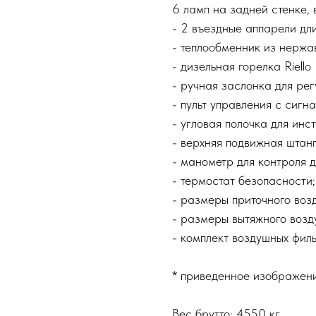
6 ламп на задней стенке, 
- 2 въездные аппарели дл
- теплообменник из нержа
- дизельная горелка Riеllo
- ручная заслонка для рег
- пульт управления с сигн
- угловая полочка для инс
- верхняя подвижная штан
- манометр для контроля д
- термостат безопасности;
- размеры приточного воз
- размеры вытяжного возд
- комплект воздушных филь
* приведенное изображени
Вес брутто: 4550 кг