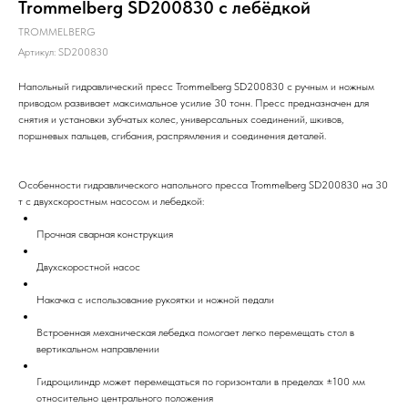
Trommelberg SD200830 с лебёдкой
TROMMELBERG
Артикул:
SD200830
Напольный гидравлический пресс Trommelberg SD200830 с ручным и ножным
приводом развивает максимальное усилие 30 тонн. Пресс предназначен для
снятия и установки зубчатых колес, универсальных соединений, шкивов,
поршневых пальцев, сгибания, распрямления и соединения деталей.
Особенности гидравлического напольного пресса Trommelberg SD200830 на 30
т с двухскоростным насосом и лебедкой:
Прочная сварная конструкция
Двухскоростной насос
Накачка с использование рукоятки и ножной педали
Встроенная механическая лебедка помогает легко перемещать стол в
вертикальном направлении
Гидроцилиндр может перемещаться по горизонтали в пределах ±100 мм
относительно центрального положения