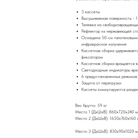
3 кассеты
Высушиваемая поверхность - 
Тележка на свободновращающи
Рефлектор из нержавеющей ст
Оснащена 50-см галогеновыми
инфракрасное излучение
Кассетная сборка удерживаетс
фиксатором
Кассетная сборка вращается в
Светодиодные индикаторы вре
6 предустановленных режимов 
Защита от перегрузки
Кассеты коммутируются раздел
Вес брутто: 59 кг
Место 1 (ДхШхВ): 860х720х240 мм,
Место 2 (ДхШхВ): 1650х760х160 мм
Место 3 (ДхШхВ): 830х90х1020 мм,