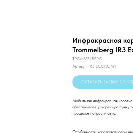
Инфракрасная кор
Trommelberg IR3 E
TROMMELBERG
Артикул:
IR3 ECONOMY
ОСТАВИТЬ ЗАЯВКУ В 3 К
Мобильная инфракрасная коротков
обеспечивает ускоренную сушку л
процессе покраски авто.
Особенности коротковолновой инф