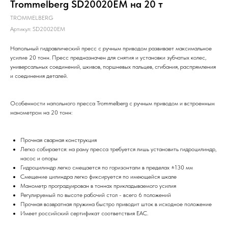
Trommelberg SD20020EM на 20 т
TROMMELBERG
Артикул:
SD20020EM
Напольный гидравлический пресс с ручным приводом развивает максимальное
усилие 20 тонн. Пресс предназначен для снятия и установки зубчатых колес,
универсальных соединений, шкивов, поршневых пальцев, сгибания, распрямления
и соединения деталей.
Особенности напольного пресса Trommelberg с ручным приводом и встроенным
манометром на 20 тонн:
Прочная сварная конструкция
Легко собирается: на раму пресса требуется лишь установить гидроцилиндр,
насос и опоры
Гидроцилиндр легко смещается по горизонтали в пределах ±130 мм
Смещение цилиндра легко фиксируется по имеющейся шкале
Манометр проградуирован в тоннах прикладываемого усилия
Регулируемый по высоте рабочий стол - всего 6 положений
Прочная возвратная пружина быстро приводит шток в исходное положение
Имеет российский сертификат соответствия EAC.