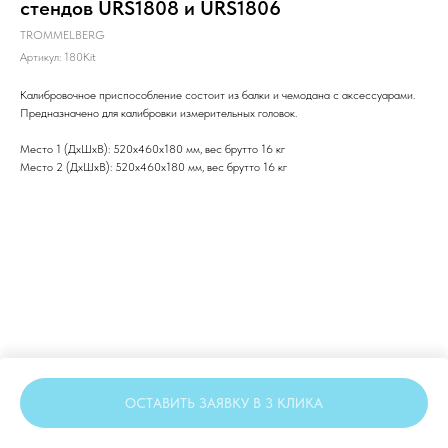
стендов URS1808 и URS1806
TROMMELBERG
Артикул:
180Kit
Калибровочное приспособление состоит из балки и чемодана с аксессуарами.
Предназначено для калибровки измерительных головок.
Место 1 (ДхШхВ): 520x460x180 мм, вес брутто 16 кг
Место 2 (ДхШхВ): 520х460х180 мм, вес брутто 16 кг
ОСТАВИТЬ ЗАЯВКУ В 3 КЛИКА