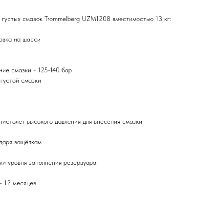
 густых смазок Trommelberg UZM1208 вместимостью 13 кг:
овка на шасси
ние смазки - 125-140 бар
 густой смазки
пистолет высокого давления для внесения смазки
даря защёлкам
и уровня заполнения резервуара
- 12 месяцев.