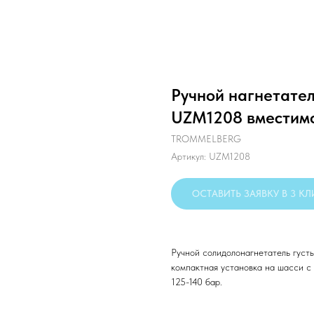
Ручной нагнетател
UZM1208 вместимо
TROMMELBERG
Артикул:
UZM1208
ОСТАВИТЬ ЗАЯВКУ В 3 К
Ручной солидолонагнетатель густ
компактная установка на шасси с
125-140 бар.