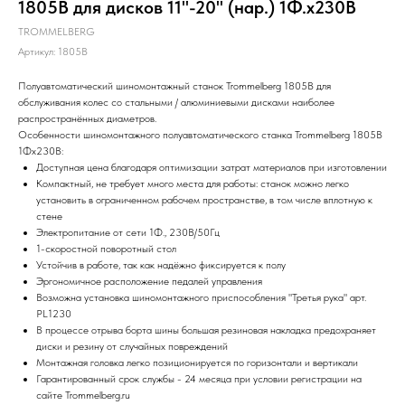
1805B для дисков 11"-20" (нар.) 1Ф.х230В
TROMMELBERG
Артикул:
1805B
Полуавтоматический шиномонтажный станок Trommelberg 1805B для
обслуживания колес со стальными / алюминиевыми дисками наиболее
распространённых диаметров.
Особенности шиномонтажного полуавтоматического станка Trommelberg 1805B
1Фх230В:
Доступная цена благодаря оптимизации затрат материалов при изготовлении
Компактный, не требует много места для работы: станок можно легко
установить в ограниченном рабочем пространстве, в том числе вплотную к
стене
Электропитание от сети 1Ф., 230В/50Гц
1-скоростной поворотный стол
Устойчив в работе, так как надёжно фиксируется к полу
Эргономичное расположение педалей управления
Возможна установка шиномонтажного приспособления "Третья рука" арт.
PL1230
В процессе отрыва борта шины большая резиновая накладка предохраняет
диски и резину от случайных повреждений
Монтажная головка легко позиционируется по горизонтали и вертикали
Гарантированный срок службы - 24 месяца при условии регистрации на
сайте Trommelberg.ru