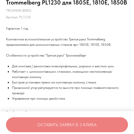
Trommelberg PL1230 для 1805E, 1810E, 1850B
TROMMELBERG
Артикул:
PL1230
Гарантия: 1 год
Компактное вспомогательное устройство Третья рука Trommelberg
предназначена для шиномонтажных станков арт. 1805E, 1810E, 1850B.
Особенности устройства "Третья рука" Троммельберг:
Для монтажа / демонтажа низкопрофильных, широких и жестких шин.
Работает с шиномонтажными станками, имеющими неотклоняемую
монтажную колонну
Быстрая установка прямо на монтажную колонну станка
Прижимной упор регулируется по высоте при помощи пневматического
привода
Управление при помощи джойстика
Вес брутто: 41 кг
Место 1 (ДхШхВ): 620х500х300 мм
ОСТАВИТЬ ЗАЯВКУ В 3 КЛИКА