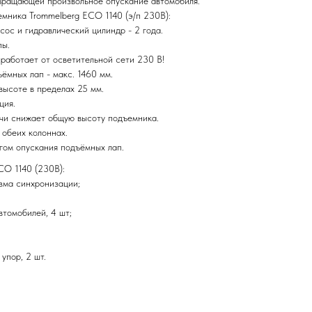
вращающей произвольное опускание автомобиля.
мника Trommelberg ECO 1140 (э/п 230В):
сос и гидравлический цилиндр - 2 года.
пы.
 работает от осветительной сети 230 В!
ёмных лап - макс. 1460 мм.
высоте в пределах 25 мм.
ция.
чи снижает общую высоту подъемника.
 обеих колоннах.
агом опускания подъёмных лап.
CO 1140 (230В):
зма синхронизации;
втомобилей, 4 шт;
упор, 2 шт.