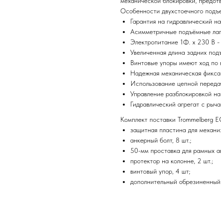
механической блокировки, предот
Особенности двухстоечного подъе
Гарантия на гидравлический на
Асимметричные подъёмные ла
Электропитание 1Ф. х 230 В -
Увеличенная длина задних подъ
Винтовые упоры имеют ход по 
Надежная механическая фикса
Использование цепной переда
Управление разблокировкой на
Гидравлический агрегат с рыч
Комплект поставки Trommelberg E
защитная пластина для механи
анкерный болт, 8 шт.;
50-мм проставка для рамных а
протектор на колонне, 2 шт.;
винтовый упор, 4 шт;
дополнительный обрезиненный 